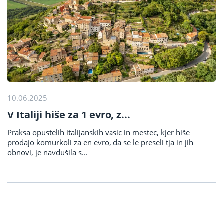
10.06.2025
V Italiji hiše za 1 evro, z...
Praksa opustelih italijanskih vasic in mestec, kjer hiše
prodajo komurkoli za en evro, da se le preseli tja in jih
obnovi, je navdušila s...