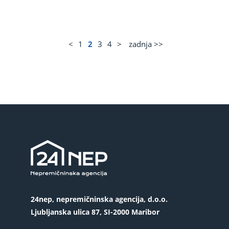
<
1
2
3
4
>
zadnja >>
24nep, nepremičninska agencija, d.o.o.
Ljubljanska ulica 87, SI-2000 Maribor