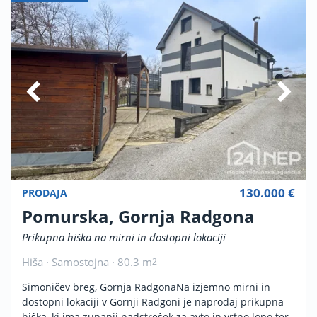
130.000 €
PRODAJA
Pomurska, Gornja Radgona
Prikupna hiška na mirni in dostopni lokaciji
Hiša · Samostojna · 80.3 m
2
Simoničev breg, Gornja RadgonaNa izjemno mirni in
dostopni lokaciji v Gornji Radgoni je naprodaj prikupna
hiška, ki ima zunanji nadstrešek za avto in vrtno lopo ter