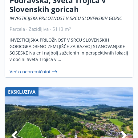
Podravska, Sveta Trojica v
Slovenskih goricah
INVESTICIJSKA PRILOŽNOST V SRCU SLOVENSKIH GORIC
Parcela · Zazidljiva · 5113 m
2
INVESTICIJSKA PRILOŽNOST V SRCU SLOVENSKIH
GORICGRADBENO ZEMLJIŠČE ZA RAZVOJ STANOVANJSKE
SOSESKE Na eni najbolj zaželenih in perspektivnih lokacij
v občini Sveta Trojica v ...
Več o nepremičnini
EKSKLUZIVA