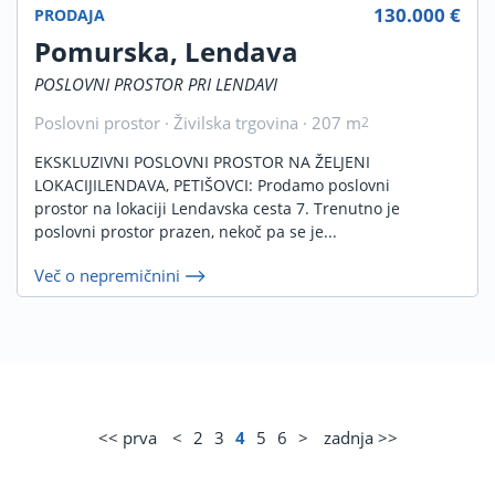
130.000 €
PRODAJA
Pomurska, Lendava
POSLOVNI PROSTOR PRI LENDAVI
Poslovni prostor · Živilska trgovina · 207 m
2
EKSKLUZIVNI POSLOVNI PROSTOR NA ŽELJENI
LOKACIJILENDAVA, PETIŠOVCI: Prodamo poslovni
prostor na lokaciji Lendavska cesta 7. Trenutno je
poslovni prostor prazen, nekoč pa se je...
Več o nepremičnini
<< prva
<
2
3
4
5
6
>
zadnja >>