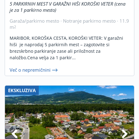
5 PARKIRNIH MEST V GARAŽNI HIŠI KOROŠKI VETER (cena
je za 1 parkirno mesto)
Garaža/parkirno mesto · Notranje parkirno mesto · 11.9
m
2
MARIBOR, KOROŠKA CESTA, KOROŠKI VETER: V garažni
hiši je naprodaj 5 parkirnih mest – zagotovite si
brezskrbno parkiranje zase ali priložnost za
naložbo.Cena velja za 1 parkir...
Več o nepremičnini
EKSKLUZIVA