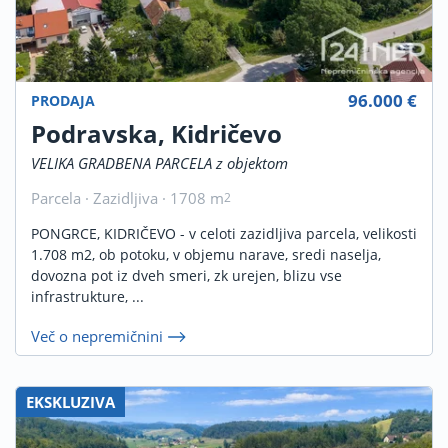
96.000 €
PRODAJA
Podravska, Kidričevo
VELIKA GRADBENA PARCELA z objektom
Parcela · Zazidljiva · 1708 m
2
PONGRCE, KIDRIČEVO - v celoti zazidljiva parcela, velikosti
1.708 m2, ob potoku, v objemu narave, sredi naselja,
dovozna pot iz dveh smeri, zk urejen, blizu vse
infrastrukture, ...
Več o nepremičnini
EKSKLUZIVA