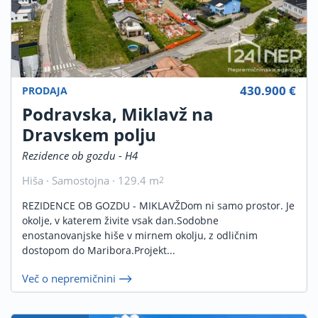
430.900 €
PRODAJA
Podravska, Miklavž na
Dravskem polju
Rezidence ob gozdu - H4
Hiša · Samostojna · 129.4 m
2
REZIDENCE OB GOZDU - MIKLAVŽDom ni samo prostor. Je
okolje, v katerem živite vsak dan.Sodobne
enostanovanjske hiše v mirnem okolju, z odličnim
dostopom do Maribora.Projekt...
Več o nepremičnini