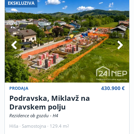
EKSKLUZIVA
430.900 €
PRODAJA
Podravska, Miklavž na
Dravskem polju
Rezidence ob gozdu - H4
Hiša · Samostojna · 129.4 m
2