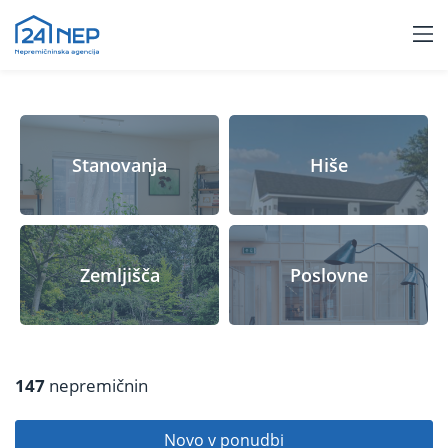
Stanovanja
Hiše
Zemljišča
Poslovne
147
nepremičnin
Novo v ponudbi