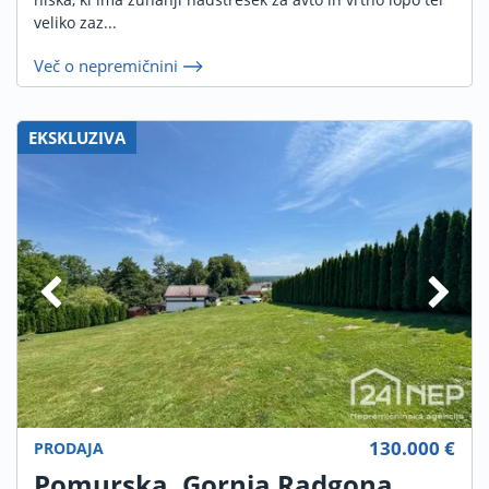
veliko zaz...
Več o nepremičnini
EKSKLUZIVA
130.000 €
PRODAJA
Pomurska, Gornja Radgona