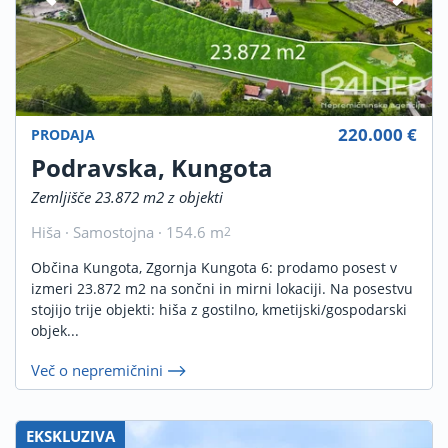
220.000 €
PRODAJA
Podravska, Kungota
Zemljišče 23.872 m2 z objekti
Hiša · Samostojna · 154.6 m
2
Občina Kungota, Zgornja Kungota 6: prodamo posest v
izmeri 23.872 m2 na sončni in mirni lokaciji. Na posestvu
stojijo trije objekti: hiša z gostilno, kmetijski/gospodarski
objek...
Več o nepremičnini
EKSKLUZIVA