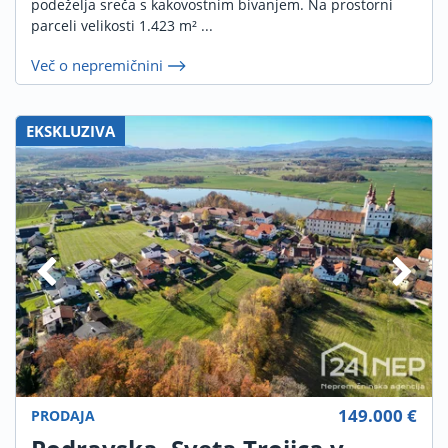
podeželja sreča s kakovostnim bivanjem. Na prostorni
parceli velikosti 1.423 m² ...
Več o nepremičnini
EKSKLUZIVA
149.000 €
PRODAJA