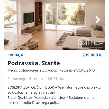
299.000 €
PRODAJA
Podravska, Starše
4-sobno stanovanje z balkonom v soseski Zlatoličje S13
Stanovanje · 4-sobno · 126.31 m
2
SOSESKA ZLATOLIČJE – BLOK A Vse informacije o projektu
so dostopne na spletni strani
Zlatoličje: https://soseskazlatolicje.si/ Sodoben dom v
mirnem okolju Dravskega polj...