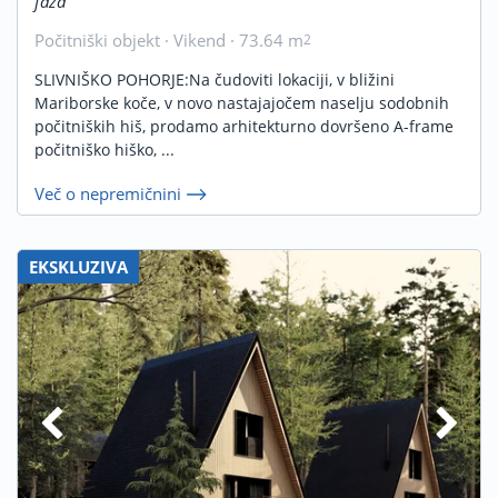
faza
Počitniški objekt · Vikend · 73.64 m
2
SLIVNIŠKO POHORJE:Na čudoviti lokaciji, v bližini
Mariborske koče, v novo nastajajočem naselju sodobnih
počitniških hiš, prodamo arhitekturno dovršeno A-frame
počitniško hiško, ...
Več o nepremičnini
EKSKLUZIVA