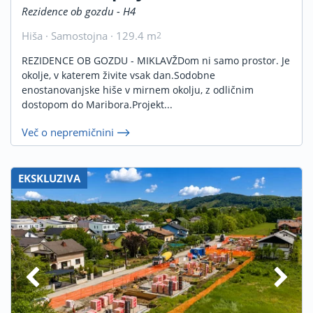
Rezidence ob gozdu - H4
Hiša · Samostojna · 129.4 m
2
REZIDENCE OB GOZDU - MIKLAVŽDom ni samo prostor. Je
okolje, v katerem živite vsak dan.Sodobne
enostanovanjske hiše v mirnem okolju, z odličnim
dostopom do Maribora.Projekt...
Več o nepremičnini
EKSKLUZIVA