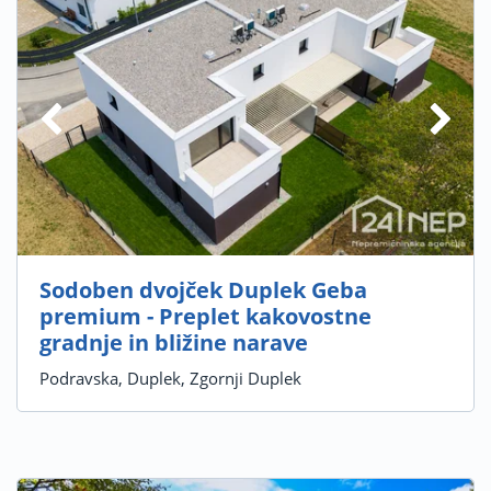
Sodoben dvojček Duplek Geba
premium - Preplet kakovostne
gradnje in bližine narave
Podravska, Duplek, Zgornji Duplek