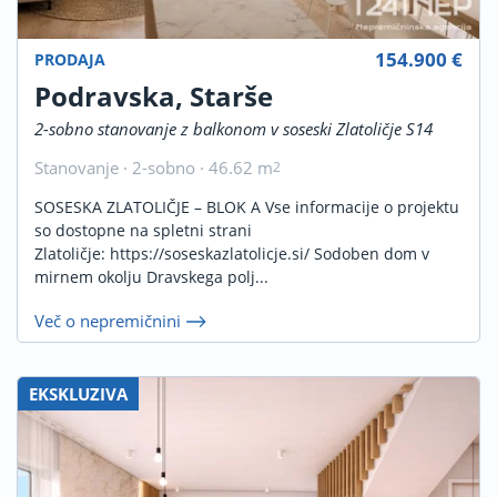
154.900 €
PRODAJA
Podravska, Starše
2-sobno stanovanje z balkonom v soseski Zlatoličje S14
Stanovanje · 2-sobno · 46.62 m
2
SOSESKA ZLATOLIČJE – BLOK A Vse informacije o projektu
so dostopne na spletni strani
Zlatoličje: https://soseskazlatolicje.si/ Sodoben dom v
mirnem okolju Dravskega polj...
Več o nepremičnini
EKSKLUZIVA