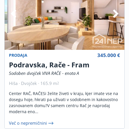
345.000 €
PRODAJA
Podravska, Rače - Fram
Sodoben dvojček VIVA RAČE - enota A
Hiša · Dvojček · 165.9 m
2
Center RAČ, RAČESi želite živeti v kraju, kjer imate vse na
dosegu hoje, hkrati pa uživati v sodobnem in kakovostno
zasnovanem domu?V samem centru Rač je naprodaj
moderna eno...
Več o nepremičnini