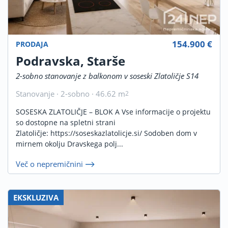
154.900 €
PRODAJA
Podravska, Starše
2-sobno stanovanje z balkonom v soseski Zlatoličje S14
Stanovanje · 2-sobno · 46.62 m
2
SOSESKA ZLATOLIČJE – BLOK A Vse informacije o projektu
so dostopne na spletni strani
Zlatoličje: https://soseskazlatolicje.si/ Sodoben dom v
mirnem okolju Dravskega polj...
Več o nepremičnini
EKSKLUZIVA