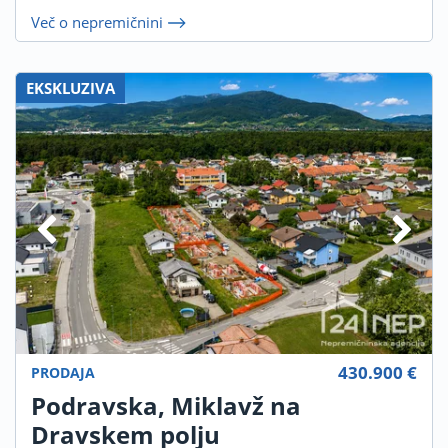
Več o nepremičnini
EKSKLUZIVA
430.900 €
PRODAJA
Podravska, Miklavž na
Dravskem polju