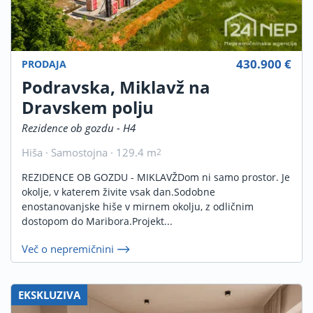
430.900 €
PRODAJA
Podravska, Miklavž na
Dravskem polju
Rezidence ob gozdu - H4
Hiša · Samostojna · 129.4 m
2
REZIDENCE OB GOZDU - MIKLAVŽDom ni samo prostor. Je
okolje, v katerem živite vsak dan.Sodobne
enostanovanjske hiše v mirnem okolju, z odličnim
dostopom do Maribora.Projekt...
Več o nepremičnini
EKSKLUZIVA