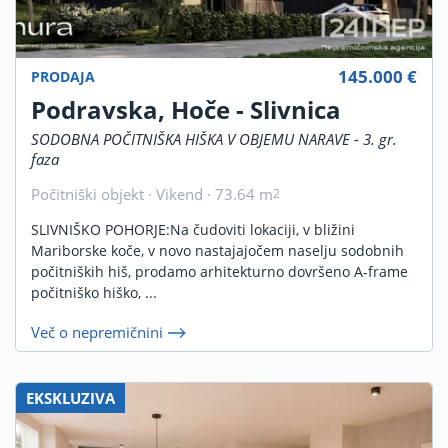
145.000 €
PRODAJA
Podravska, Hoče - Slivnica
SODOBNA POČITNIŠKA HIŠKA V OBJEMU NARAVE - 3. gr.
faza
Počitniški objekt · Vikend · 73.64 m
2
SLIVNIŠKO POHORJE:Na čudoviti lokaciji, v bližini
Mariborske koče, v novo nastajajočem naselju sodobnih
počitniških hiš, prodamo arhitekturno dovršeno A-frame
počitniško hiško, ...
Več o nepremičnini
EKSKLUZIVA