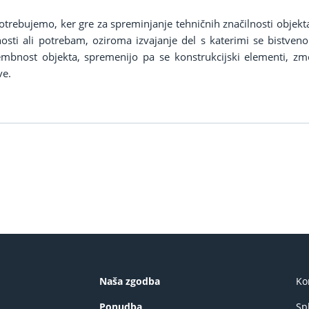
rebujemo, ker gre za spreminjanje tehničnih značilnosti objekta 
ti ali potrebam, oziroma izvajanje del s katerimi se bistveno 
mbnost objekta, spremenijo pa se konstrukcijski elementi, zmog
ve.
Naša zgodba
Ko
Ponudba
Sp