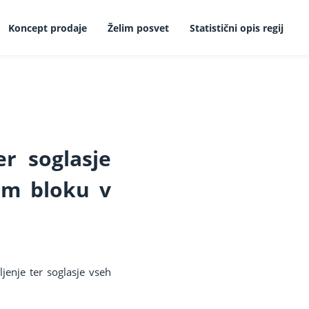
Koncept prodaje
Želim posvet
Statistični opis regij
er soglasje
kem bloku v
jenje ter soglasje vseh