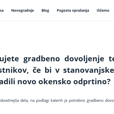
ba
Novogradnje
Blog
Pogosta vprašanja
Iščemo
ujete gradbeno dovoljenje t
stnikov, če bi v stanovanjs
adili novo okensko odprtino?
bsežnejša dela, na podlagi katerih je potrebno gradbeno dovol