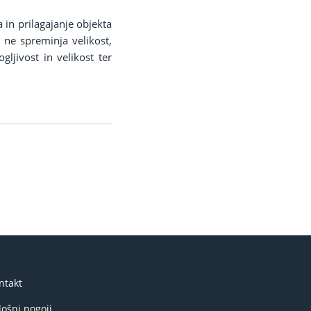
in prilagajanje objekta
ne spreminja velikost,
ljivost in velikost ter
ntakt
lošni pogoji