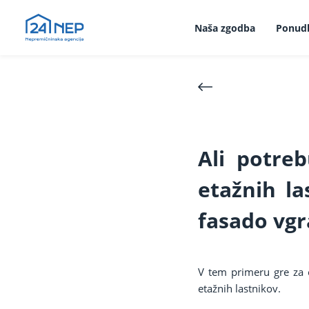
Naša zgodba
Ponud
Ali potreb
etažnih la
fasado vgr
V tem primeru gre za o
etažnih lastnikov.