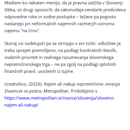
Medtem ko nekateri menijo, da je pravna zaščita v Sloveniji
šibka, so drugi opozorili, da zakonodaja vendarle predvideva
odpovedne roke in sodne postopke – težave pa pogosto
nastanejo pri neformalnih najemnih razmerjih oziroma
najemu "na črno".
Skoraj vsi sodelujoči pa se strinjajo v eni točki: odločitev je
treba sprejeti premišljeno, na podlagi konkretnih številk,
osebnih prioritet in realnega razumevanja slovenskega
nepremičninskega trga – ne pa zgolj na podlagi splošnih
finančnih pravil, uvoženih iz tujine.
Uredništvo. (2026).
Najem ali nakup nepremičnine: mnenja
Slovencev so pestra
.
Metropolitan
. Pridobljeno s
https://www.metropolitan.si/novice/slovenija/slovenci-
najem-ali-nakup/