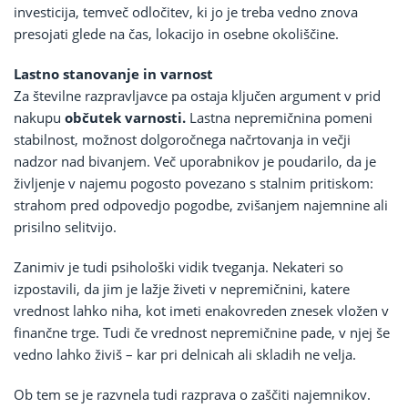
investicija, temveč odločitev, ki jo je treba vedno znova
presojati glede na čas, lokacijo in osebne okoliščine.
Lastno stanovanje in varnost
Za številne razpravljavce pa ostaja ključen argument v prid
nakupu
občutek varnosti.
Lastna nepremičnina pomeni
stabilnost, možnost dolgoročnega načrtovanja in večji
nadzor nad bivanjem. Več uporabnikov je poudarilo, da je
življenje v najemu pogosto povezano s stalnim pritiskom:
strahom pred odpovedjo pogodbe, zvišanjem najemnine ali
prisilno selitvijo.
Zanimiv je tudi psihološki vidik tveganja. Nekateri so
izpostavili, da jim je lažje živeti v nepremičnini, katere
vrednost lahko niha, kot imeti enakovreden znesek vložen v
finančne trge. Tudi če vrednost nepremičnine pade, v njej še
vedno lahko živiš – kar pri delnicah ali skladih ne velja.
Ob tem se je razvnela tudi razprava o zaščiti najemnikov.