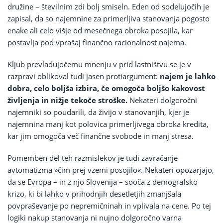
družine – številnim zdi bolj smiseln. Eden od sodelujočih je
zapisal, da so najemnine za primerljiva stanovanja pogosto
enake ali celo višje od mesečnega obroka posojila, kar
postavlja pod vprašaj finančno racionalnost najema.
Kljub prevladujočemu mnenju v prid lastništvu se je v
razpravi oblikoval tudi jasen protiargument:
najem je lahko
dobra, celo boljša izbira, če omogoča boljšo kakovost
življenja in nižje tekoče stroške.
Nekateri dolgoročni
najemniki so poudarili, da živijo v stanovanjih, kjer je
najemnina manj kot polovica primerljivega obroka kredita,
kar jim omogoča več finančne svobode in manj stresa.
Pomemben del teh razmislekov je tudi zavračanje
avtomatizma »čim prej vzemi posojilo«. Nekateri opozarjajo,
da se Evropa – in z njo Slovenija – sooča z demografsko
krizo, ki bi lahko v prihodnjih desetletjih zmanjšala
povpraševanje po nepremičninah in vplivala na cene. Po tej
logiki nakup stanovanja ni nujno dolgoročno varna