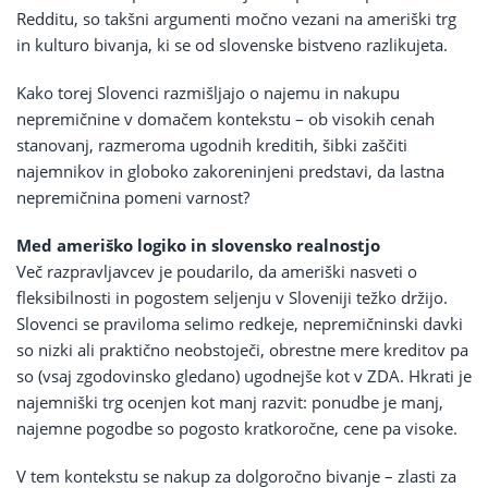
Redditu, so takšni argumenti močno vezani na ameriški trg
in kulturo bivanja, ki se od slovenske bistveno razlikujeta.
Kako torej Slovenci razmišljajo o najemu in nakupu
nepremičnine v domačem kontekstu – ob visokih cenah
stanovanj, razmeroma ugodnih kreditih, šibki zaščiti
najemnikov in globoko zakoreninjeni predstavi, da lastna
nepremičnina pomeni varnost?
Med ameriško logiko in slovensko realnostjo
Več razpravljavcev je poudarilo, da ameriški nasveti o
fleksibilnosti in pogostem seljenju v Sloveniji težko držijo.
Slovenci se praviloma selimo redkeje, nepremičninski davki
so nizki ali praktično neobstoječi, obrestne mere kreditov pa
so (vsaj zgodovinsko gledano) ugodnejše kot v ZDA. Hkrati je
najemniški trg ocenjen kot manj razvit: ponudbe je manj,
najemne pogodbe so pogosto kratkoročne, cene pa visoke.
V tem kontekstu se nakup za dolgoročno bivanje – zlasti za