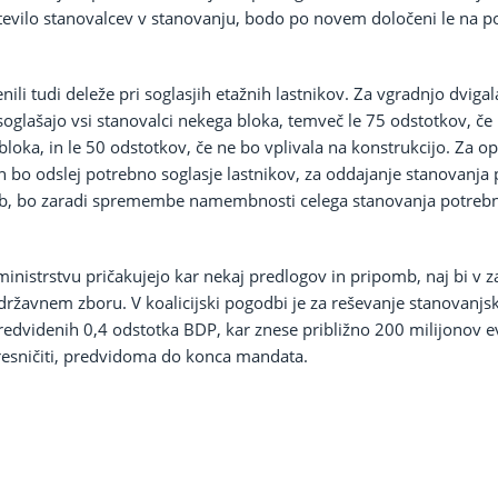
tevilo stanovalcev v stanovanju, bodo po novem določeni le na p
ili tudi deleže pri soglasjih etažnih lastnikov. Za vgradnjo dvig
soglašajo vsi stanovalci nekega bloka, temveč le 75 odstotkov, če
loka, in le 50 odstotkov, če ne bo vplivala na konstrukcijo. Za op
h bo odslej potrebno soglasje lastnikov, za oddajanje stanovanja 
nb, bo zaradi spremembe namembnosti celega stanovanja potrebn
inistrstvu pričakujejo kar nekaj predlogov in pripomb, naj bi v z
državnem zboru. V koalicijski pogodbi je za reševanje stanovanjs
redvidenih 0,4 odstotka BDP, kar znese približno 200 milijonov e
resničiti, predvidoma do konca mandata.