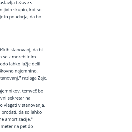
slavlja težave s
ljivih skupin, kot so
jc in poudarja, da bo
iških stanovanj, da bi
emb se z morebitnim
o lahko lažje delili
oškovno najemnino.
stanovanj," razlaga Zajc.
najemnikov, temveč bo
avni sekretar na
o vlagati v stanovanja,
 prodati, da so lahko
ne amortizacije,"
i meter na pet do