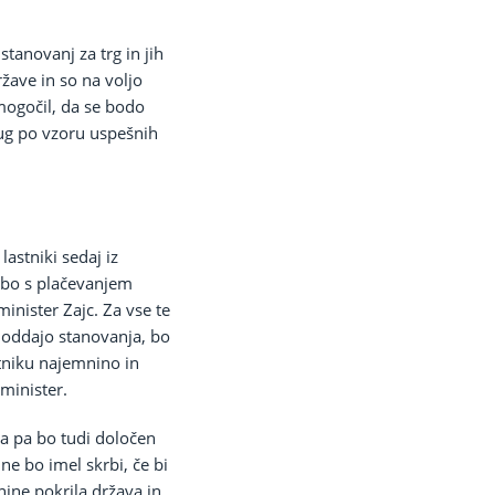
tanovanj za trg in jih
ržave in so na voljo
mogočil, da se bodo
rug po vzoru uspešnih
lastniki sedaj iz
o bo s plačevanjem
inister Zajc. Za vse te
a oddajo stanovanja, bo
tniku najemnino in
 minister.
la pa bo tudi določen
ne bo imel skrbi, če bi
nine pokrila država in