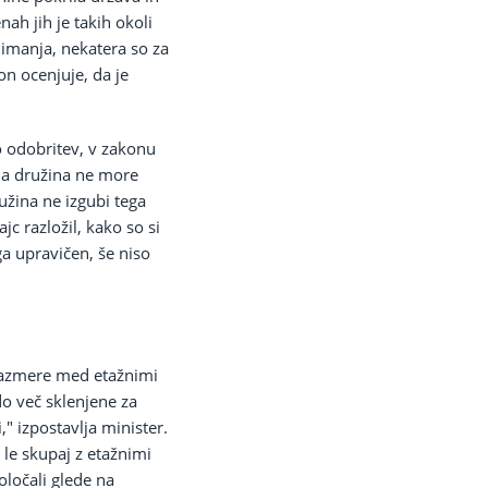
ah jih je takih okoli
animanja, nekatera so za
jon ocenjuje, da je
vo odobritev, v zakonu
ada družina ne more
užina ne izgubi tega
c razložil, kako so si
ga upravičen, še niso
razmere med etažnimi
do več sklenjene za
" izpostavlja minister.
le skupaj z etažnimi
določali glede na