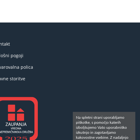
ntakt
lošni pogoji
varovalna polica
avne storitve
Na spletni strani uporabljamo
piškotke, s pomočjo katerih
izboljšujemo Vašo uporabniško
izkušnjo in zagotavljamo
kakovostne vsebine. Z nadaljnjo