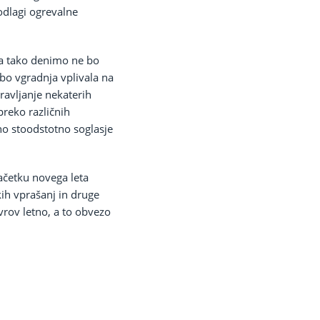
odlagi ogrevalne
ala tako denimo ne bo
 bo vgradnja vplivala na
ravljanje nekaterih
preko različnih
o stoodstotno soglasje
ačetku novega leta
kih vprašanj in druge
vrov letno, a to obvezo