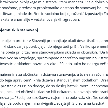
zakonov" okoljskega ministrstva v tem mandatu. "Zelo dobro na
 se soočamo, predvsem problematiko dostopa do stanovanj bolj ran
slitvami, mlade družine in socialno bolj ogroženi," izpostavlja Za
 nekatere anomalije v večstanovanjskih zgradbah.
ajemniških stanovanj
 okolje in prostor v Sloveniji primanjkuje okoli deset tisoč najemn
vsi, ki stanovanje potrebujejo, do njega tudi prišli. Veliko sprem
na obeta pri državnem stanovanjskem skladu in občinskih. "Da bod
o tudi več na razpolago, spreminjamo neprofitno najemnino v str
investicija skladom povrnila v okoli 20 letih, tako bo na trgu več 
a najemnine za občinska in državna stanovanja, a to ne na račun 
o do tega upravičeni", krila država s stanovanjskim dodatkom. Drž
 prostor Aleš Prijon dodaja, da so doslej lastniki morali neprestan
ost, nekateri občinski skladi so bili nekatera stanovanja primorani
anovanja. "Sedaj bo stroškovna najemnina pokrivala stroške celot
daja, da bodo najemnino dvignili z zdajšnjih 3,5 evra na kvadratn