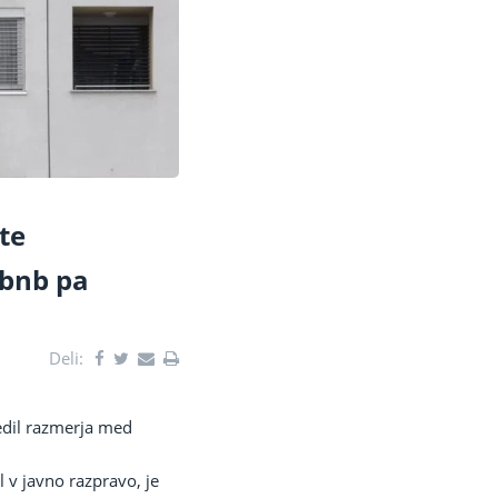
te
rbnb pa
Deli:
edil razmerja med
l v javno razpravo, je