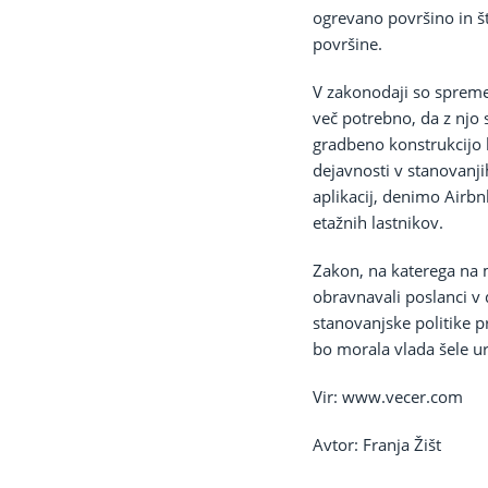
ogrevano površino in š
površine.
V zakonodaji so spremen
več potrebno, da z njo 
gradbeno konstrukcijo b
dejavnosti v stanovanji
aplikacij, denimo Airb
etažnih lastnikov.
Zakon, na katerega na m
obravnavali poslanci v 
stanovanjske politike p
bo morala vlada šele u
Vir: www.vecer.com
Avtor: Franja Žišt