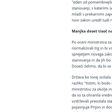
"eden od pomembnejših 
stanovanji, s katerimi
mladi s prekarnimi zapo
novi zakon uredil tudi
Manjka deset tisoč n
Po oceni ministrstva za
normalizirali trg in bi 
sprejetjem novega zako
stanovanja in da jih b
Doseči želimo, da bi se 
Država bo torej zvišal
razliko "tistim, ki bod
ministrstvu za okolje in
da so ta ohranila vredn
vzdrževali preostala st
pojasnjuje Prijon in do