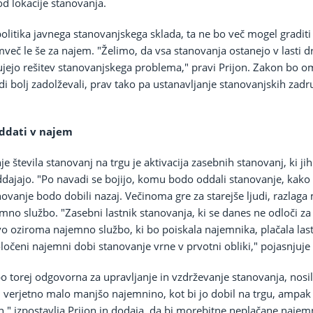
d lokacije stanovanja.
olitika javnega stanovanjskega sklada, ta ne bo več mogel graditi s
emveč le še za najem. "Želimo, da vsa stanovanja ostanejo v lasti d
ujejo rešitev stanovanjskega problema," pravi Prijon. Zakon bo o
di bolj zadolževali, prav tako pa ustanavljanje stanovanjskih zad
 oddati v najem
 števila stanovanj na trgu je aktivacija zasebnih stanovanj, ki jih 
oddajajo. "Po navadi se bojijo, komu bodo oddali stanovanje, kak
vanje bodo dobili nazaj. Večinoma gre za starejše ljudi, razlaga m
emno službo. "Zasebni lastnik stanovanja, ki se danes ne odloči z
vo oziroma najemno službo, ki bo poiskala najemnika, plačala las
oločeni najemni dobi stanovanje vrne v prvotni obliki," pojasnjuje
o torej odgovorna za upravljanje in vzdrževanje stanovanja, nosi
il verjetno malo manjšo najemnino, kot bi jo dobil na trgu, ampak 
," izpostavlja Prijon in dodaja, da bi morebitne neplačane najem