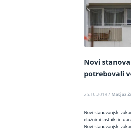
Novi stanovan
potrebovali v
25.10.2019
/
Matjaž Ž
Novi stanovanjski zako
etažnimi lastniki in upr
Novi stanovanjski zakon