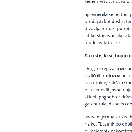
sedem evrov, odvisno o
Spremenila se bo tudi p
prodajati kot doslej, t
državljanom, ki potreb
lahko stanovanjski skla
modelov iz tujine.
Za tiste, ki se bojijo
Drugi ukrep za povečanje
različnih razlogov ne 
najemnine, kakšno stano
bi ustanovili javno naj
sklenil pogodbo z drža
garantirala, da se po d
Javna najemna služba b
riziko. "Lastnik bo dob
bil najemnik nekorekten