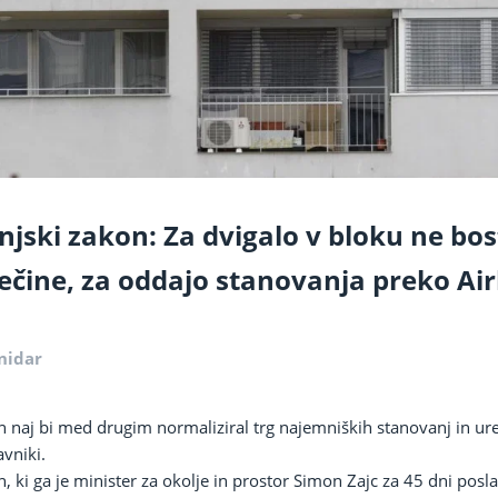
jski zakon: Za dvigalo v bloku ne bos
ečine, za oddajo stanovanja preko Ai
nidar
n naj bi med drugim normaliziral trg najemniških stanovanj in ur
avniki.
, ki ga je minister za okolje in prostor Simon Zajc za 45 dni posla