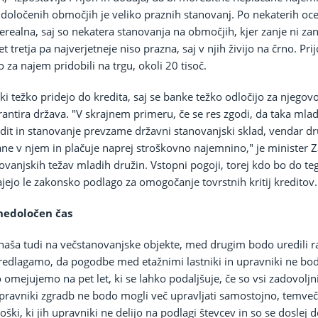
a določenih območjih je veliko praznih stanovanj. Po nekaterih ocen
 nerealna, saj so nekatera stanovanja na območjih, kjer zanje ni z
 tretja pa najverjetneje niso prazna, saj v njih živijo na črno. Pri
ko za najem pridobili na trgu, okoli 20 tisoč.
 ki težko pridejo do kredita, saj se banke težko odločijo za njego
rantira država. "V skrajnem primeru, če se res zgodi, da taka ml
edit in stanovanje prevzame državni stanovanjski sklad, vendar dr
e v njem in plačuje naprej stroškovno najemnino," je minister Zaj
novanjskih težav mladih družin. Vstopni pogoji, torej kdo bo do te
jejo le zakonsko podlago za omogočanje tovrstnih kritij kreditov.
 nedoločen čas
aša tudi na večstanovanjske objekte, med drugim bodo uredili 
"Predlagamo, da pogodbe med etažnimi lastniki in upravniki ne bo
omejujemo na pet let, ki se lahko podaljšuje, če so vsi zadovoljni,
ravniki zgradb ne bodo mogli več upravljati samostojno, temveč 
roški, ki jih upravniki ne delijo na podlagi števcev in so se doslej 