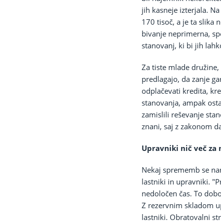
jih kasneje izterjala. N
170 tisoč, a je ta slika
bivanje neprimerna, spet
stanovanj, ki bi jih lah
Za tiste mlade družine,
predlagajo, da zanje ga
odplačevati kredita, kr
stanovanja, ampak ostan
zamislili reševanje sta
znani, saj z zakonom da
Upravniki nič več za
Nekaj sprememb se nan
lastniki in upravniki. 
nedoločen čas. To dobo 
Z rezervnim skladom up
lastniki. Obratovalni st