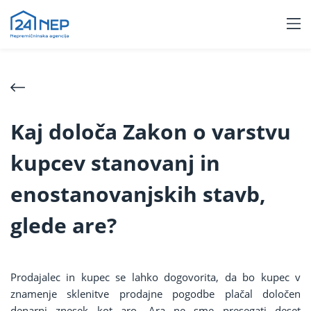
Kaj določa Zakon o varstvu
kupcev stanovanj in
enostanovanjskih stavb,
glede are?
Prodajalec in kupec se lahko dogovorita, da bo kupec v
znamenje sklenitve prodajne pogodbe plačal določen
denarni znesek kot aro. Ara ne sme presegati deset