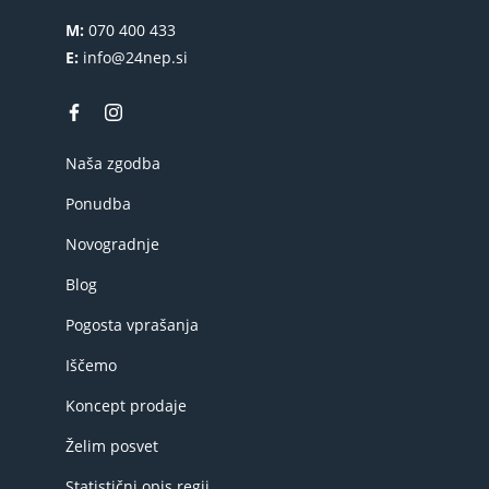
M:
070 400 433
E:
info@24nep.si
Naša zgodba
Ponudba
Novogradnje
Blog
Pogosta vprašanja
Iščemo
Koncept prodaje
Želim posvet
Statistični opis regij