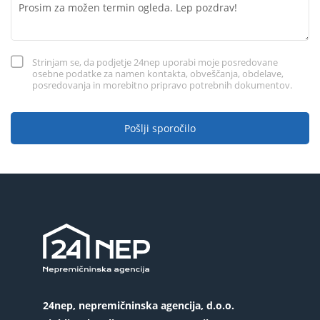
Strinjam se, da podjetje 24nep uporabi moje posredovane
osebne podatke za namen kontakta, obveščanja, obdelave,
posredovanja in morebitno pripravo potrebnih dokumentov.
Pošlji sporočilo
24nep, nepremičninska agencija, d.o.o.