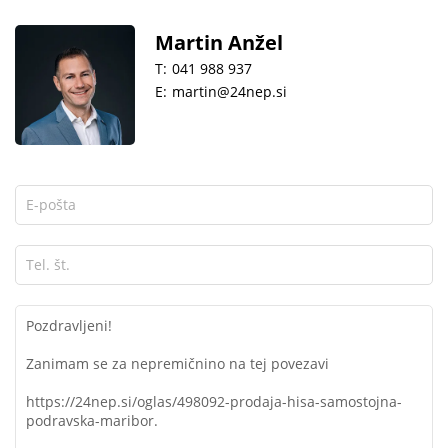
Martin Anžel
T:
041 988 937
E:
martin@24nep.si