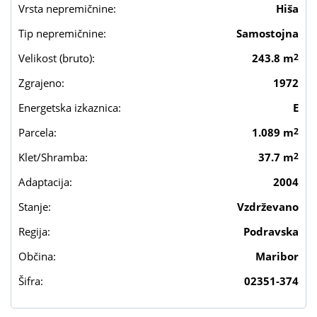
Vrsta nepremičnine:
Hiša
Tip nepremičnine:
Samostojna
Velikost (bruto):
243.8 m
2
Zgrajeno:
1972
Energetska izkaznica:
E
Parcela:
1.089 m
2
Klet/Shramba:
37.7 m
2
Adaptacija:
2004
Stanje:
Vzdrževano
Regija:
Podravska
Občina:
Maribor
Šifra:
02351-374