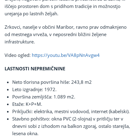
iščejo prostoren dom s pridihom tradicije in možnostjo
urejanja po lastnih željah.
Zrkovci, naselje v občini Maribor, ravno prav odmaknjeno
od mestnega vrveža, v neposredni bližini željene
infrastrukture.
Video ogled:
https://youtu.be/VA8pNnAvgw4
LASTNOSTI NEPREMIČNINE
Neto tlorisna površina hiše: 243,8 m2
Leto izgradnje: 1972.
Površina zemljišča: 1.089 m2.
Etaže: K+P+M.
Priključki: elektrika, mestni vodovod, internet (kabelski).
Stavbno pohištvo: okna PVC (2-slojna) v pritličju ter v
dnevni sobi z izhodom na balkon zgoraj, ostalo starejša,
lesena okna.