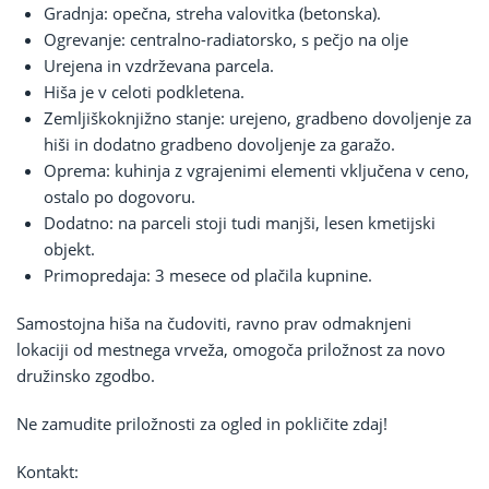
Gradnja: opečna, streha valovitka (betonska).
Ogrevanje: centralno-radiatorsko, s pečjo na olje
Urejena in vzdrževana parcela.
Hiša je v celoti podkletena.
Zemljiškoknjižno stanje: urejeno, gradbeno dovoljenje za
hiši in dodatno gradbeno dovoljenje za garažo.
Oprema: kuhinja z vgrajenimi elementi vključena v ceno,
ostalo po dogovoru.
Dodatno: na parceli stoji tudi manjši, lesen kmetijski
objekt.
Primopredaja: 3 mesece od plačila kupnine.
Samostojna hiša na čudoviti, ravno prav odmaknjeni
lokaciji od mestnega vrveža, omogoča priložnost za novo
družinsko zgodbo.
Ne zamudite priložnosti za ogled in pokličite zdaj!
Kontakt: