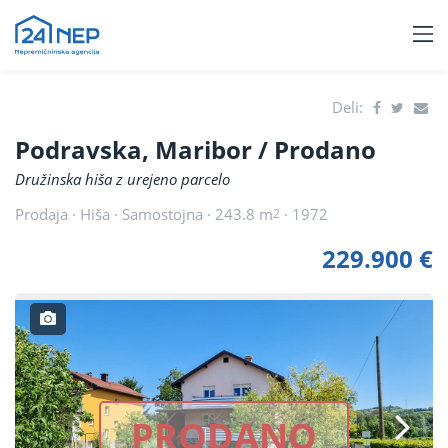
Deli:
Podravska, Maribor
/ Prodano
Družinska hiša z urejeno parcelo
Prodaja · Hiša · Samostojna · 243.8 m
· 1972
2
229.900 €
PRODANO