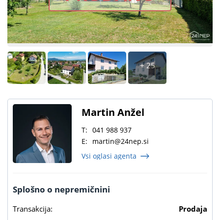
+ 25
Martin Anžel
T:
041 988 937
E:
martin@24nep.si
Vsi oglasi agenta
Splošno o nepremičnini
Transakcija:
Prodaja