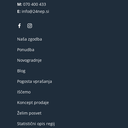
M:
070 400 433
E:
info@24nep.si
Naša zgodba
Ponudba
Novogradnje
Blog
Pogosta vprašanja
Iščemo
Koncept prodaje
Želim posvet
Statistični opis regij