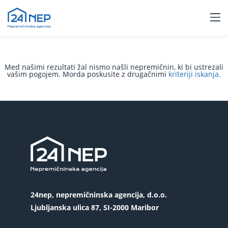
Med našimi rezultati žal nismo našli nepremičnin, ki bi ustrezali
vašim pogojem. Morda poskusite z drugačnimi
kriteriji iskanja.
24nep, nepremičninska agencija, d.o.o.
Ljubljanska ulica 87, SI-2000 Maribor