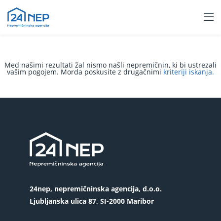
Med našimi rezultati žal nismo našli nepremičnin, ki bi ustrezali
vašim pogojem. Morda poskusite z drugačnimi
kriteriji iskanja.
24nep, nepremičninska agencija, d.o.o.
Ljubljanska ulica 87, SI-2000 Maribor