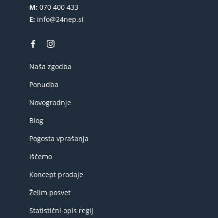
M:
070 400 433
E:
info@24nep.si
Naša zgodba
Ponudba
Novogradnje
Blog
Pogosta vprašanja
Iščemo
Koncept prodaje
Želim posvet
Statistični opis regij