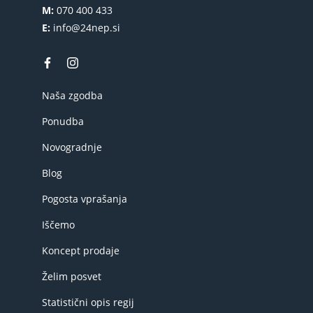
M:
070 400 433
E:
info@24nep.si
Naša zgodba
Ponudba
Novogradnje
Blog
Pogosta vprašanja
Iščemo
Koncept prodaje
Želim posvet
Statistični opis regij