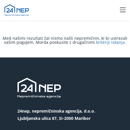
Med našimi rezultati žal nismo našli nepremičnin, ki bi ustrezali
vašim pogojem. Morda poskusite z drugačnimi
kriteriji iskanja.
24nep, nepremičninska agencija, d.o.o.
Ljubljanska ulica 87, SI-2000 Maribor