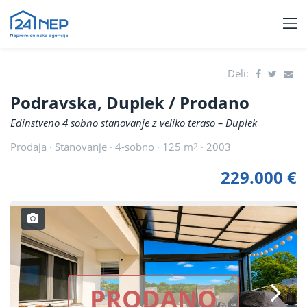
Deli:
Podravska, Duplek
/ Prodano
Edinstveno 4 sobno stanovanje z veliko teraso – Duplek
Prodaja · Stanovanje · 4-sobno · 125 m
· 2003
2
229.000 €
PRODANO