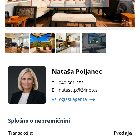
+ 26
Nataša Poljanec
T:
040 501 553
E:
natasa.p@24nep.si
Vsi oglasi agenta
Splošno o nepremičnini
Transakcija:
Prodaja