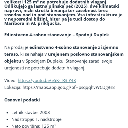
velikosti 125 m² ne potrebuje dodatnih vlaganj.
Odlikujejo ga lastna plinska peč (2025), dve klimatski
napravi, nizki stroški bivanja ter zasebnost brez
sosedov nad in pod stanovanjem. Vsa infrastruktura je
v neposredni bližini, hiter pa je tudi dostop do
Maribora in AC priključka.
Edinstveno 4-sobno stanovanje – Spodnji Duplek
Na prodaj je
edinstveno 4-sobno stanovanje z izjemno
teraso
, ki se nahaja v
urejenem poslovno stanovanjskem
objektu
v Spodnjem Dupleku. Stanovanje zaradi svoje
urejenosti ne potrebuje dodatnih vlaganj.
Video:
https://youtu.be/e5K-_R3lY48
Lokacija: https://maps.app.goo.gl/bfHpsqqqhvWCDg9s8
Osnovni podatki
Letnik stavbe: 2003
Nadstropje: 1. nadstropje
Neto površina: 125 m²