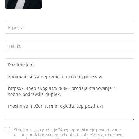
Strinjam se, da podjetje 24nep uporabi moje posredovane
osebne podatke za namen kontakta, obveščanja, obdelave,