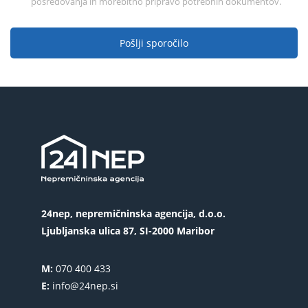
posredovanja in morebitno pripravo potrebnih dokumentov.
Pošlji sporočilo
24nep, nepremičninska agencija, d.o.o.
Ljubljanska ulica 87, SI-2000 Maribor
M:
070 400 433
E:
info@24nep.si