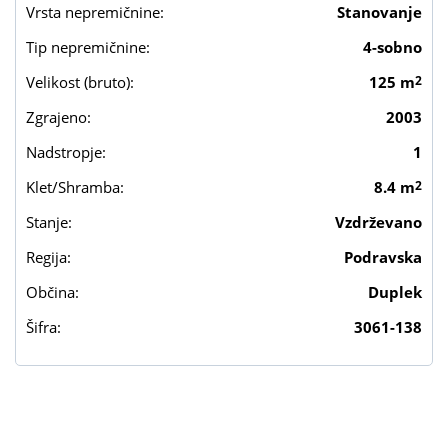
Vrsta nepremičnine:
Stanovanje
Tip nepremičnine:
4-sobno
Velikost (bruto):
125 m
2
Zgrajeno:
2003
Nadstropje:
1
Klet/Shramba:
8.4 m
2
Stanje:
Vzdrževano
Regija:
Podravska
Občina:
Duplek
Šifra:
3061-138