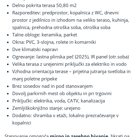
Delno pokrita terasa 50,80 m2
Razporeditev: predprostor, kopalnica z WC, dnevni
prostor z jedilnico in izhodom na veliko teraso, kuhinja,
spalnica, prehodna otroška soba, otroška soba
Talne obloge: keramika, parket
Okna: PVC, 3-slojna, rolete in komarniki
Dve klimatski napravi
Ogrevanje: lastna plinska peč (2025), IR panel (otr.soba)
Velika terasa z urejenimi priključki za elektriko in vodo
Vzhodna orientacija terase – prijetna jutranja svetloba in
manj poletne pripeke
Brez sosedov nad in pod stanovanjem
Dovolj parkirnih mest ob objektu in pri trgovini
Priključki: elektrika, voda, CATV, kanalizacija
Zemljiškoknjižno stanje: urejeno
Dodatno: shramba v etaži, lokalno prezračevanje v
kopalnici
Stanovanje omogoča
mirno in zasebno bivanje,
hkrati pa