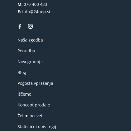
M:
070 400 433
E:
info@24nep.si
Naša zgodba
Ponudba
Novogradnje
Blog
Pogosta vprašanja
Iščemo
Koncept prodaje
Želim posvet
Statistični opis regij