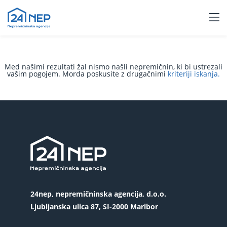
Med našimi rezultati žal nismo našli nepremičnin, ki bi ustrezali
vašim pogojem. Morda poskusite z drugačnimi
kriteriji iskanja.
24nep, nepremičninska agencija, d.o.o.
Ljubljanska ulica 87, SI-2000 Maribor