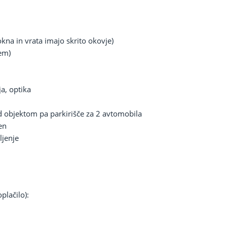
okna in vrata imajo skrito okovje)
em)
ja, optika
d objektom pa parkirišče za 2 avtomobila
en
jenje
plačilo):