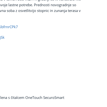
 svoje lastne potrebe. Prednosti novogradnje so
na soba z osvetlitvijo stopnic in zunanja terasa v
66bfrnrCPk7
jSk
klena s čitalcem OneTouch SecuroSmart