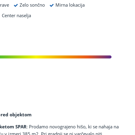
arave
Zelo sončno
Mirna lokacija
Center naselja
 pred objektom
rketom SPAR
: Prodamo novograjeno hišo, ki se nahaja na
šču v izmeri 385 m2. Pri gradnji se ni varčevalo niti