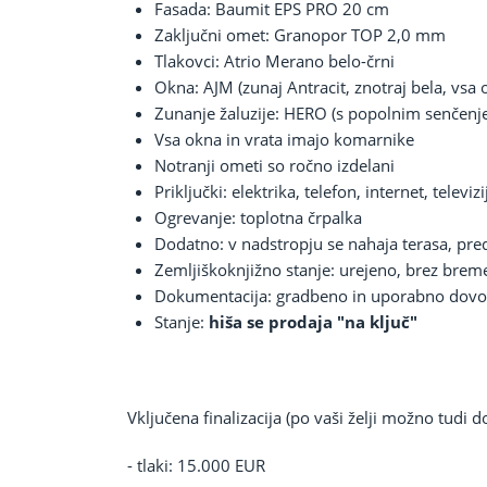
Fasada: Baumit EPS PRO 20 cm
Zaključni omet: Granopor TOP 2,0 mm
Tlakovci: Atrio Merano belo-črni
Okna: AJM (zunaj Antracit, znotraj bela, vsa 
Zunanje žaluzije: HERO (s popolnim senčenj
Vsa okna in vrata imajo komarnike
Notranji ometi so ročno izdelani
Priključki: elektrika, telefon, internet, televizi
Ogrevanje: toplotna črpalka
Dodatno: v nadstropju se nahaja terasa, pre
Zemljiškoknjižno stanje: urejeno, brez brem
Dokumentacija: gradbeno in uporabno dovol
Stanje:
hiša se prodaja "na ključ"
Vključena finalizacija (po vaši želji možno tudi do
- tlaki: 15.000 EUR