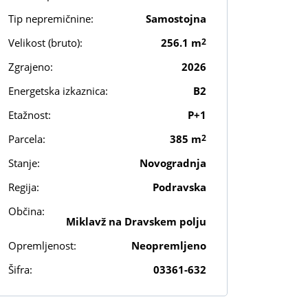
Tip nepremičnine:
Samostojna
Velikost (bruto):
256.1 m
2
Zgrajeno:
2026
Energetska izkaznica:
B2
Etažnost:
P+1
Parcela:
385 m
2
Stanje:
Novogradnja
Regija:
Podravska
Občina:
Miklavž na Dravskem polju
Opremljenost:
Neopremljeno
Šifra:
03361-632