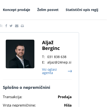
Koncept prodaje
Želim posvet
Statistični opis regij
i:
Aljaž
Berginc
T:
031 838 638
E:
aljaz@24nep.si
Vsi oglasi
agenta
Splošno o nepremičnini
Transakcija:
Prodaja
Vrsta nepremičnine:
Hiša