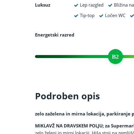
Luksuz
Lep razgled
Bližina n
Tip-top
Ločen WC
Energetski razred
Podroben opis
zelo zaželena in mirna lokacija, parkiranje
MIKLAVŽ NA DRAVSKEM POLJU; za Superma
zelo želeni in mirni lokaciji. Hiša stoji na zemlji