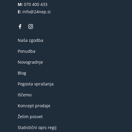
M:
070 400 433
E:
info@24nep.si
Naša zgodba
Ponudba
Novogradnje
Blog
Pogosta vprašanja
Iščemo
Koncept prodaje
Želim posvet
Statistični opis regij