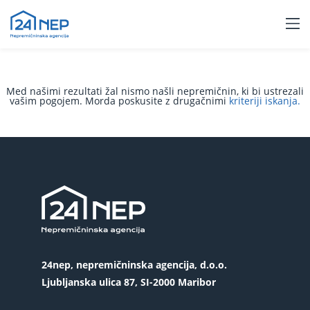
Med našimi rezultati žal nismo našli nepremičnin, ki bi ustrezali
vašim pogojem. Morda poskusite z drugačnimi
kriteriji iskanja.
24nep, nepremičninska agencija, d.o.o.
Ljubljanska ulica 87, SI-2000 Maribor