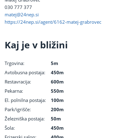
030 777 377
matej@24nep.si
https://24nep.si/agent/6162-matej-grabrovec
Kaj je v bližini
Trgovina:
5m
Avtobusna postaja:
450m
Restavracija:
600m
Pekarna:
550m
El. polnilna postaja:
100m
Park/igrišče:
200m
Železniška postaja:
50m
Šola:
450m
Frizerski salon:
400m