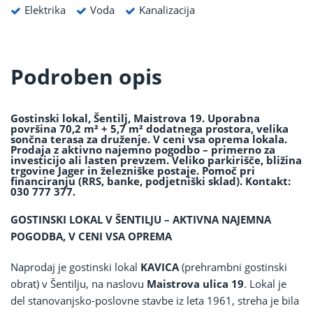
Elektrika
Voda
Kanalizacija
Podroben opis
Gostinski lokal, Šentilj, Maistrova 19. Uporabna
površina 70,2 m² + 5,7 m² dodatnega prostora, velika
sončna terasa za druženje. V ceni vsa oprema lokala.
Prodaja z aktivno najemno pogodbo – primerno za
investicijo ali lasten prevzem. Veliko parkirišče, bližina
trgovine Jager in železniške postaje. Pomoč pri
financiranju (RRS, banke, podjetniški sklad). Kontakt:
030 777 377.
GOSTINSKI LOKAL V ŠENTILJU – AKTIVNA NAJEMNA
POGODBA, V CENI VSA OPREMA
Naprodaj je gostinski lokal
KAVICA
(prehrambni gostinski
obrat) v Šentilju, na naslovu
Maistrova ulica 19
. Lokal je
del stanovanjsko-poslovne stavbe iz leta 1961, streha je bila