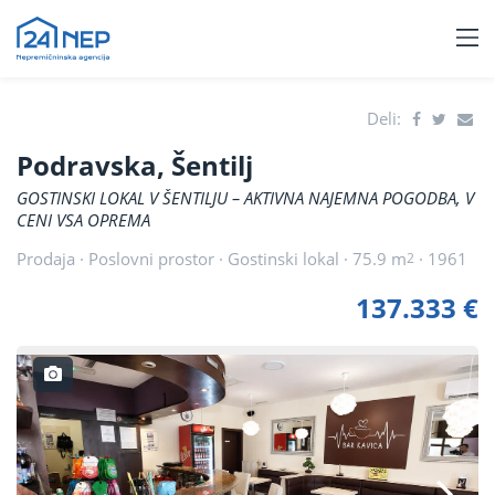
Deli:
Podravska, Šentilj
GOSTINSKI LOKAL V ŠENTILJU – AKTIVNA NAJEMNA POGODBA, V
CENI VSA OPREMA
Prodaja · Poslovni prostor · Gostinski lokal · 75.9 m
· 1961
2
137.333 €