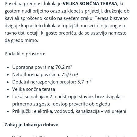
Posebna prednost lokala je
VELIKA SONČNA TERASA
, ki
gostom nudi prijetno oazo za klepet s prijatelji, druženje ob
kavi ali sproščeno kosilo na svežem zraku. Terasa bistveno
dviguje kapaciteto lokala v toplejših mesecih in je pogosto
ravno tisti detajl, ki goste prepriča, da se ustavijo namesto
da gredo mimo.
Podatki o prostoru:
Uporabna površina: 70,2 m²
Neto tlorisna površina: 75,9 m²
Dodatni nerazporejen prostor: 5,7 m²
Velika sončna terasa
Lokal se nahaja v 2. nadstropju stavbe, brez dvigala –
primerno za goste, dostop preverite ob ogledu
Priključki: elektrika, vodovod, kanalizacija – vsi urejeni
Zakaj je lokacija dobra: