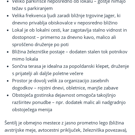
Veliko parkirišče neposredno ob lokalu – gostje nimajo
težav s parkiranjem
Velika frekvenca ljudi zaradi bližnje trgovine Jager, ki
dnevno privablja obiskovalce v neposredno bližino
Lokal je ob lokalni cesti, kar zagotavlja stalno vidnost in
dostopnost – primerno za dnevno kavo, malico ali
sproščeno druženje po poti
Bližina železniške postaje – dodaten stalen tok potnikov
mimo lokala
Sončna terasa je idealna za popoldanski klepet, druženje
s prijatelji ali daljše poletne večere
Prostor je dovolj velik za organizacijo zasebnih
dogodkov – rojstni dnevi, obletnice, manjše zabave
Obstoječa gostinska dejavnost omogoča takojšnjo
razširitev ponudbe – npr. dodatek malic ali nadgradnjo
obstoječega menija
Šentilj je obmejno mestece z jasno prometno lego (bližina
avstrijske meje, avtocestni priključek, železniška povezava),