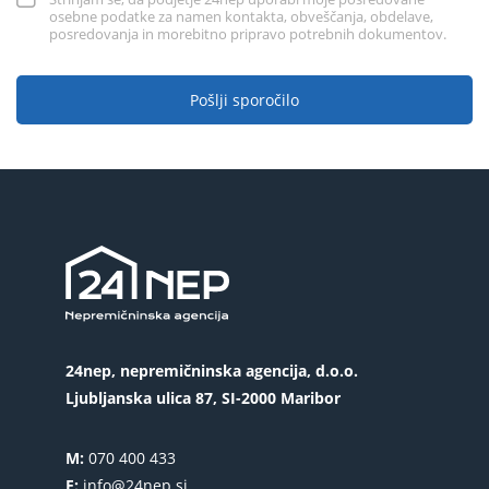
osebne podatke za namen kontakta, obveščanja, obdelave,
posredovanja in morebitno pripravo potrebnih dokumentov.
Pošlji sporočilo
24nep, nepremičninska agencija, d.o.o.
Ljubljanska ulica 87, SI-2000 Maribor
M:
070 400 433
E:
info@24nep.si