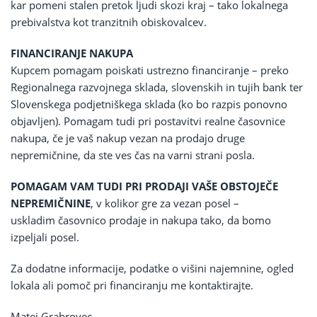
kar pomeni stalen pretok ljudi skozi kraj – tako lokalnega
prebivalstva kot tranzitnih obiskovalcev.
FINANCIRANJE NAKUPA
Kupcem pomagam poiskati ustrezno financiranje – preko
Regionalnega razvojnega sklada, slovenskih in tujih bank ter
Slovenskega podjetniškega sklada (ko bo razpis ponovno
objavljen). Pomagam tudi pri postavitvi realne časovnice
nakupa, če je vaš nakup vezan na prodajo druge
nepremičnine, da ste ves čas na varni strani posla.
POMAGAM VAM TUDI PRI PRODAJI VAŠE OBSTOJEČE
NEPREMIČNINE
, v kolikor gre za vezan posel –
uskladim časovnico prodaje in nakupa tako, da bomo
izpeljali posel.
Za dodatne informacije, podatke o višini najemnine, ogled
lokala ali pomoč pri financiranju me kontaktirajte.
Matej Grabrovec