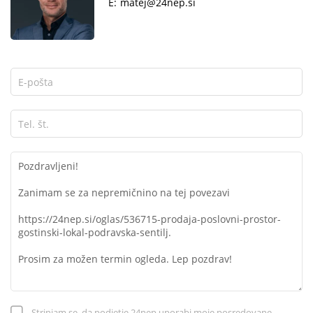
E:
matej@24nep.si
Strinjam se, da podjetje 24nep uporabi moje posredovane