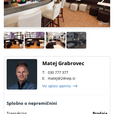
+ 3
Matej Grabrovec
T:
030 777 377
E:
matej@24nep.si
Vsi oglasi agenta
Splošno o nepremičnini
Transakcija:
Prodaja