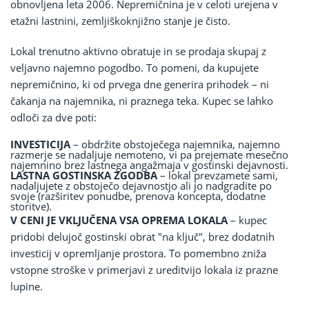
obnovljena leta 2006. Nepremičnina je v celoti urejena v
etažni lastnini, zemljiškoknjižno stanje je čisto.
Lokal trenutno aktivno obratuje in se prodaja skupaj z
veljavno najemno pogodbo. To pomeni, da kupujete
nepremičnino, ki od prvega dne generira prihodek – ni
čakanja na najemnika, ni praznega teka. Kupec se lahko
odloči za dve poti:
INVESTICIJA
– obdržite obstoječega najemnika, najemno
razmerje se nadaljuje nemoteno, vi pa prejemate mesečno
najemnino brez lastnega angažmaja v gostinski dejavnosti.
LASTNA GOSTINSKA ZGODBA
– lokal prevzamete sami,
nadaljujete z obstoječo dejavnostjo ali jo nadgradite po
svoje (razširitev ponudbe, prenova koncepta, dodatne
storitve).
V CENI JE VKLJUČENA VSA OPREMA LOKALA
– kupec
pridobi delujoč gostinski obrat "na ključ", brez dodatnih
investicij v opremljanje prostora. To pomembno zniža
vstopne stroške v primerjavi z ureditvijo lokala iz prazne
lupine.