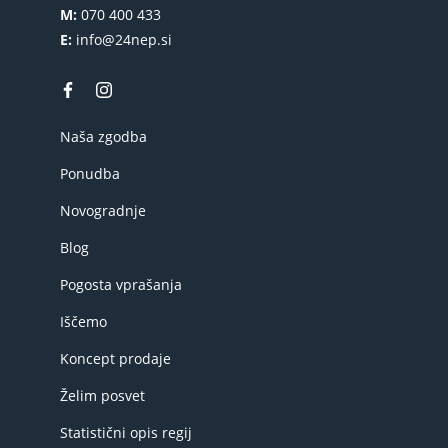
M:
070 400 433
E:
info@24nep.si
Naša zgodba
Ponudba
Novogradnje
Blog
Pogosta vprašanja
Iščemo
Koncept prodaje
Želim posvet
Statistični opis regij