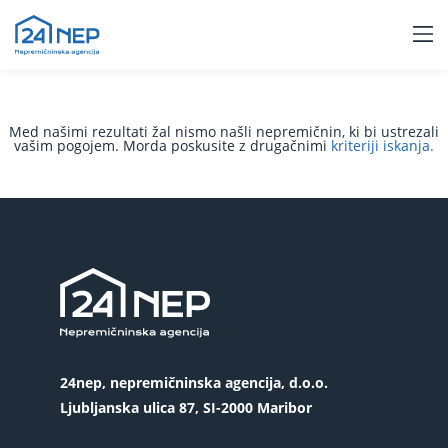
Med našimi rezultati žal nismo našli nepremičnin, ki bi ustrezali
vašim pogojem. Morda poskusite z drugačnimi
kriteriji iskanja.
24nep, nepremičninska agencija, d.o.o.
Ljubljanska ulica 87, SI-2000 Maribor