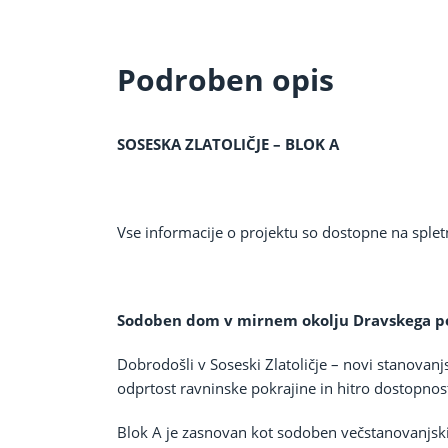
Podroben opis
SOSESKA ZLATOLIČJE – BLOK A
Vse informacije o projektu so dostopne na spletni
Sodoben dom v mirnem okolju Dravskega p
Dobrodošli v Soseski Zlatoličje – novi stanovanj
odprtost ravninske pokrajine in hitro dostopnos
Blok A je zasnovan kot sodoben večstanovanjski o