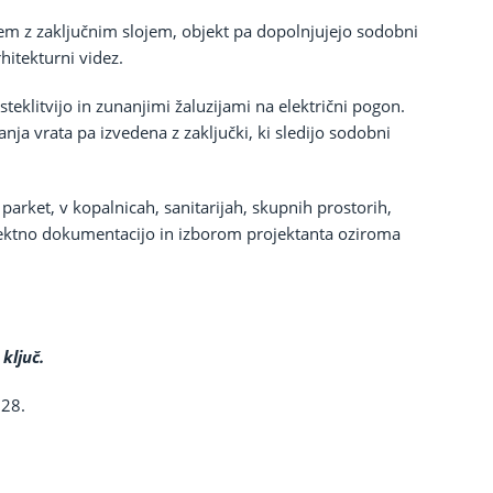
stem z zaključnim slojem, objekt pa dopolnjujejo sodobni
hitekturni videz.
teklitvijo in zunanjimi žaluzijami na električni pogon.
ja vrata pa izvedena z zaključki, ki sledijo sodobni
parket, v kopalnicah, sanitarijah, skupnih prostorih,
jektno dokumentacijo in izborom projektanta oziroma
ključ.
028.