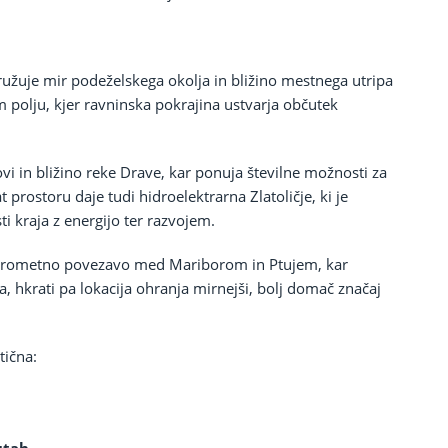
 združuje mir podeželskega okolja in bližino mestnega utripa
 polju, kjer ravninska pokrajina ustvarja občutek
ovi in bližino reke Drave, kar ponuja številne možnosti za
 prostoru daje tudi hidroelektrarna Zlatoličje, ki je
i kraja z energijo ter razvojem.
prometno povezavo med Mariborom in Ptujem, kar
 hkrati pa lokacija ohranja mirnejši, bolj domač značaj
tična: