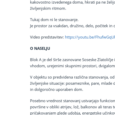
kakovostno izvedenega doma, hkrati pa ne želijo
življenjskim ritmom.
Tukaj dom ni le stanovanje.
Je prostor za vsakdan, družino, delo, počitek in
Video predstavitev:
https://youtu.be/FhufwGqU
O NASELJU
Blok A je del širše zasnovane Soseske Zlatoličje
vhodom, urejenimi skupnimi prostori, dvigalom,
V objektu so predvidena različna stanovanja, od
življenjske situacije: posameznike, pare, mlade d
in dolgoročno uporaben dom.
Posebno vrednost stanovanj ustvarjajo funkcional
površine v obliki atrijev, lož, balkonov ali teras
pričakovanjem glede udobja, energetske učinkovi