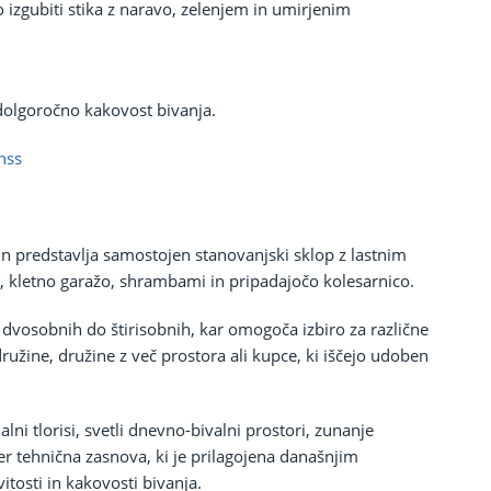
 izgubiti stika z naravo, zelenjem in umirjenim
 dolgoročno kakovost bivanja.
hss
 in predstavlja samostojen stanovanjski sklop z lastnim
 kletno garažo, shrambami in pripadajočo kolesarnico.
 dvosobnih do štirisobnih, kar omogoča izbiro za različne
ružine, družine z več prostora ali kupce, ki iščejo udoben
ni tlorisi, svetli dnevno-bivalni prostori, zunanje
 ter tehnična zasnova, ki je prilagojena današnjim
tosti in kakovosti bivanja.