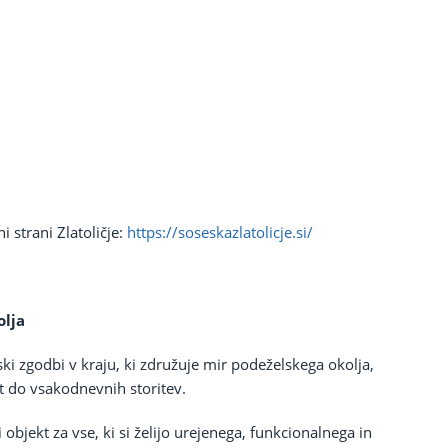
 strani Zlatoličje:
https://soseskazlatolicje.si/
olja
ski zgodbi v kraju, ki združuje mir podeželskega okolja,
t do vsakodnevnih storitev.
bjekt za vse, ki si želijo urejenega, funkcionalnega in