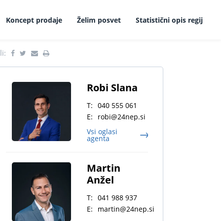
Koncept prodaje
Želim posvet
Statistični opis regij
i:
Robi Slana
T:
040 555 061
E:
robi@24nep.si
Vsi oglasi
agenta
Martin
Anžel
T:
041 988 937
E:
martin@24nep.si