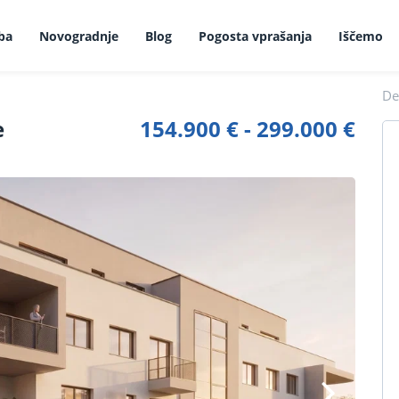
ba
Novogradnje
Blog
Pogosta vprašanja
Iščemo
Del
e
154.900 € - 299.000 €