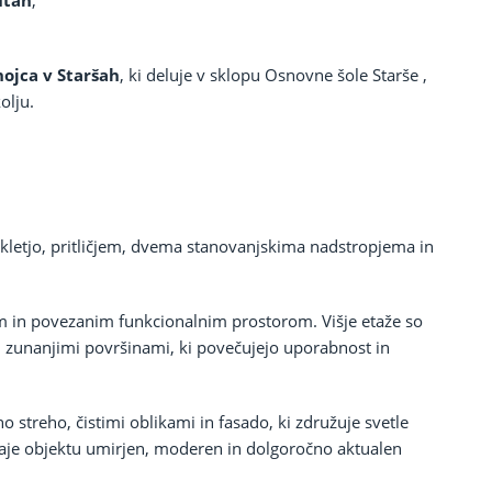
utah
,
hojca v Staršah
, ki deluje v sklopu Osnovne šole Starše ,
olju.
 kletjo, pritličjem, dvema stanovanjskima nadstropjema in
m in povezanim funkcionalnim prostorom. Višje etaže so
in zunanjimi površinami, ki povečujejo uporabnost in
 streho, čistimi oblikami in fasado, ki združuje svetle
aje objektu umirjen, moderen in dolgoročno aktualen