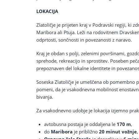
LOKACIJA
Zlatoličje je prijeten kraj v Podravski regiji, ki
Maribora ali Ptuja. Leži na rodovitnem Dravskem
odprtosti, sončnosti in povezanosti z naravo.
Kraj je obdan s polji, zelenimi površinami, gozd
sprehode, rekreacijo in sprostitev. Poseben pečat
prepoznaven del lokalne identitete in povezanost
Soseska Zlatoličje je umeščena ob pomembno 
pomeni, da je vsakodnevna mobilnost enostavna,
bivanja.
Za vsakodnevno udobje je lokacija izjemno prak
avtobusna postaja je oddaljena le
170 m
,
do
Maribora
je približno
20 minut vožnje
,