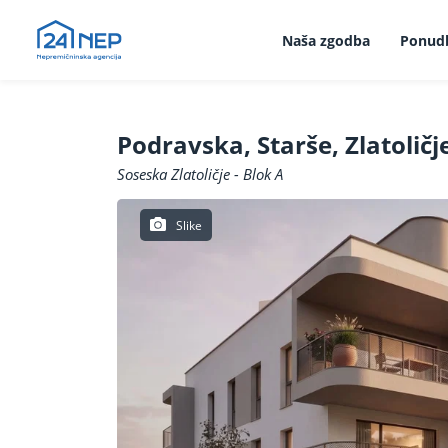
Naša zgodba
Ponud
Podravska, Starše, Zlatoličj
Soseska Zlatoličje - Blok A
Slike