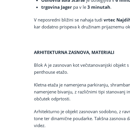
Osnovna šola Starše
je dosegljiva v
6 min
trgovina Jager
pa v le
3 minutah
.
V neposredni bližini se nahaja tudi
vrtec Najdi
kar dodatno prispeva k družinam prijaznemu ok
ARHITEKTURNA ZASNOVA, MATERIALI
Blok A je zasnovan kot večstanovanjski objekt s
penthouse etažo.
Kletna etaža je namenjena parkiranju, shramba
namenjene bivanju, z različnimi tipi stanovanj 
občutek odprtosti.
Arhitekturno je objekt zasnovan sodobno, z ravno
tone ter dinamične poudarke. Takšna zasnova d
videz.