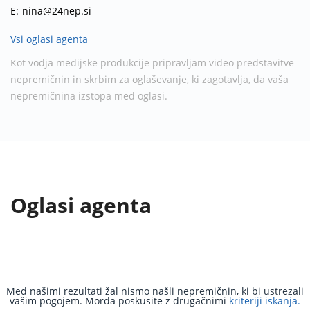
E:
nina@24nep.si
Vsi oglasi agenta
Kot vodja medijske produkcije pripravljam video predstavitve
nepremičnin in skrbim za oglaševanje, ki zagotavlja, da vaša
nepremičnina izstopa med oglasi.
Oglasi agenta
Med našimi rezultati žal nismo našli nepremičnin, ki bi ustrezali
vašim pogojem. Morda poskusite z drugačnimi
kriteriji iskanja.