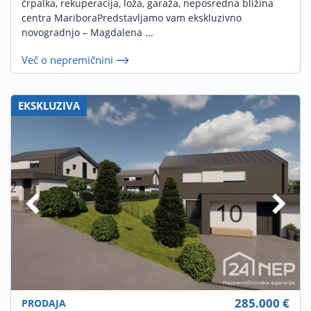
črpalka, rekuperacija, loža, garaža, neposredna bližina
centra MariboraPredstavljamo vam ekskluzivno
novogradnjo – Magdalena ...
Več o nepremičnini
EKSKLUZIVA
285.000 €
PRODAJA