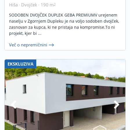
Hiša · Dvojček · 190 m
2
SODOBEN DVOJČEK DUPLEK GEBA PREMIUMV urejenem
naselju v Zgornjem Dupleku je na voljo sodoben dvojček,
zasnovan za kupca, ki ne pristaja na kompromise.To ni
projekt, kjer bi ...
Več o nepremičnini
EKSKLUZIVA