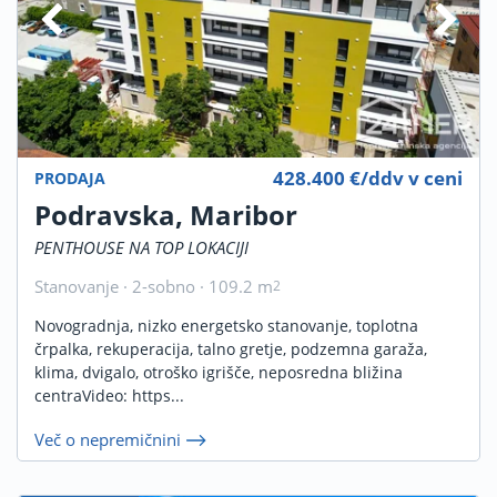
428.400 €/ddv v ceni
PRODAJA
Podravska, Maribor
PENTHOUSE NA TOP LOKACIJI
Stanovanje · 2-sobno · 109.2 m
2
Novogradnja, nizko energetsko stanovanje, toplotna
črpalka, rekuperacija, talno gretje, podzemna garaža,
klima, dvigalo, otroško igrišče, neposredna bližina
centraVideo: https...
Več o nepremičnini