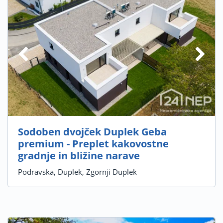
Sodoben dvojček Duplek Geba
premium - Preplet kakovostne
gradnje in bližine narave
Podravska, Duplek, Zgornji Duplek