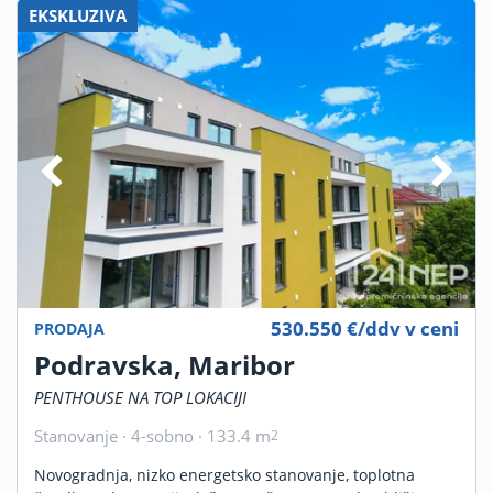
EKSKLUZIVA
530.550 €/ddv v ceni
PRODAJA
Podravska, Maribor
PENTHOUSE NA TOP LOKACIJI
Stanovanje · 4-sobno · 133.4 m
2
Novogradnja, nizko energetsko stanovanje, toplotna