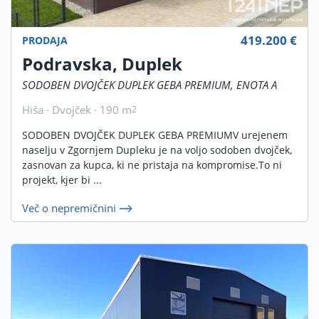
419.200 €
PRODAJA
Podravska, Duplek
SODOBEN DVOJČEK DUPLEK GEBA PREMIUM, ENOTA A
Hiša · Dvojček · 190 m
2
SODOBEN DVOJČEK DUPLEK GEBA PREMIUMV urejenem
naselju v Zgornjem Dupleku je na voljo sodoben dvojček,
zasnovan za kupca, ki ne pristaja na kompromise.To ni
projekt, kjer bi ...
Več o nepremičnini