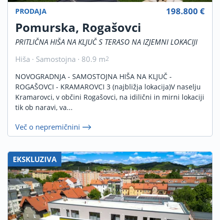
198.800 €
PRODAJA
Pomurska, Rogašovci
PRITLIČNA HIŠA NA KLJUČ S TERASO NA IZJEMNI LOKACIJI
Hiša · Samostojna · 80.9 m
2
NOVOGRADNJA - SAMOSTOJNA HIŠA NA KLJUČ -
ROGAŠOVCI - KRAMAROVCI 3 (najbližja lokacija)V naselju
Kramarovci, v občini Rogašovci, na idilični in mirni lokaciji
tik ob naravi, va...
Več o nepremičnini
EKSKLUZIVA