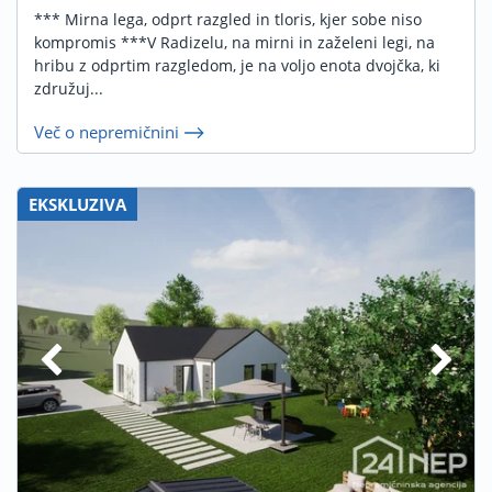
*** Mirna lega, odprt razgled in tloris, kjer sobe niso
kompromis ***V Radizelu, na mirni in zaželeni legi, na
hribu z odprtim razgledom, je na voljo enota dvojčka, ki
združuj...
Več o nepremičnini
EKSKLUZIVA