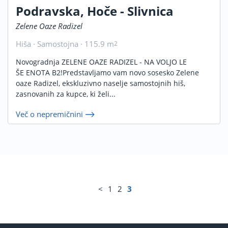
Podravska, Hoče - Slivnica
Zelene Oaze Radizel
Hiša · Samostojna · 115.9 m
2
Novogradnja ZELENE OAZE RADIZEL - NA VOLJO LE
ŠE ENOTA B2!Predstavljamo vam novo sosesko Zelene
oaze Radizel, ekskluzivno naselje samostojnih hiš,
zasnovanih za kupce, ki želi...
Več o nepremičnini
<
1
2
3